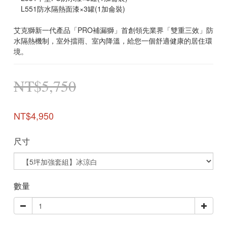
　L551防水隔熱面漆×3罐(1加侖裝)
艾克獅新一代產品「PRO補漏獅」首創領先業界「雙重三效」防
水隔熱機制，室外擋雨、室內降溫，給您一個舒適健康的居住環
境。
NT$5,750
NT$4,950
尺寸
數量