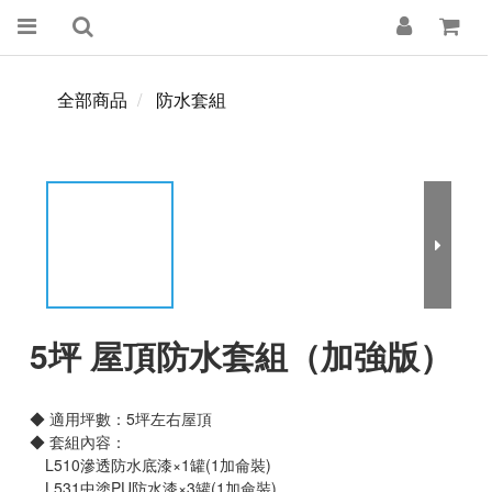
全部商品
防水套組
5坪 屋頂防水套組（加強版）
◆ 適用坪數：5坪左右屋頂
◆ 套組內容：
　L510滲透防水底漆×1罐(1加侖裝)
　L531中塗PU防水漆×3罐(1加侖裝)